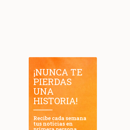
¡NUNCA TE
PIERDAS
UNA
HISTORIA!
Recibe cada semana
tus noticias en
primera persona.