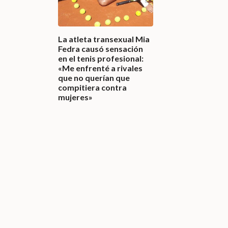
La atleta transexual Mia
Fedra causó sensación
en el tenis profesional:
«Me enfrenté a rivales
que no querían que
compitiera contra
mujeres»