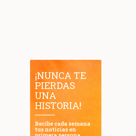
¡NUNCA TE
PIERDAS
UNA
HISTORIA!
Recibe cada semana
tus noticias en
primera persona.