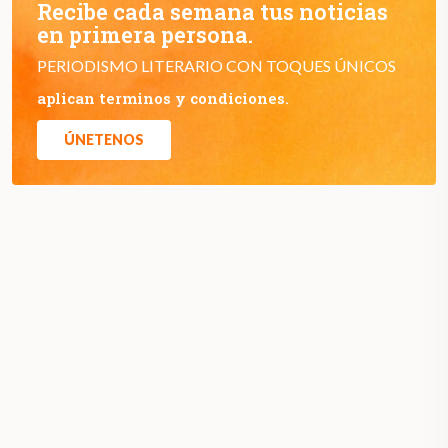
Recibe cada semana tus noticias
en primera persona.
PERIODISMO LITERARIO CON TOQUES ÚNICOS
aplican terminos y condiciones.
ÚNETENOS