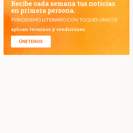
Recibe cada semana tus noticias
en primera persona.
PERIODISMO LITERARIO CON TOQUES ÚNICOS
aplican terminos y condiciones.
ÚNETENOS