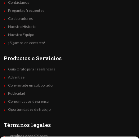
Contáctanos
Preguntas frecuentes
Colaboradores
Nuestra Historia
Nuestro Equipo
¡Sigamos en contacto!
Productos o Servicios
Guía Orato para Freelancers
Advertise
Conviértete en colaborador
Publicidad
Comunidados de prensa
Oportunidades de trabajo
Términos legales
Términos y condiciones