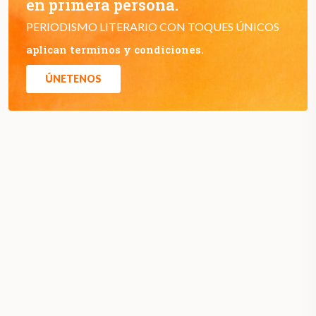
en primera persona.
PERIODISMO LITERARIO CON TOQUES ÚNICOS
aplican terminos y condiciones.
ÚNETENOS