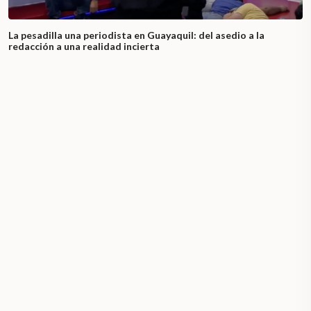
La pesadilla una periodista en Guayaquil: del asedio a la
redacción a una realidad incierta