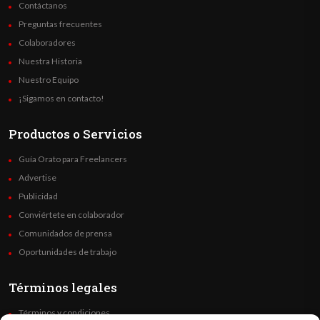
Contáctanos
Preguntas frecuentes
Colaboradores
Nuestra Historia
Nuestro Equipo
¡Sigamos en contacto!
Productos o Servicios
Guía Orato para Freelancers
Advertise
Publicidad
Conviértete en colaborador
Comunidados de prensa
Oportunidades de trabajo
Términos legales
Términos y condiciones