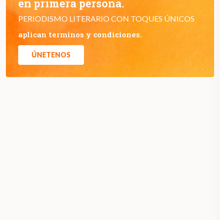
en primera persona.
PERIODISMO LITERARIO CON TOQUES ÚNICOS
aplican terminos y condiciones.
ÚNETENOS