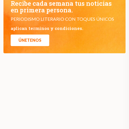
Recibe cada semana tus noticias
en primera persona.
PERIODISMO LITERARIO CON TOQUES ÚNICOS
aplican terminos y condiciones.
ÚNETENOS