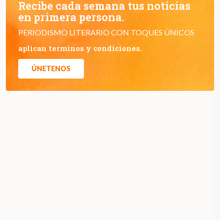
Recibe cada semana tus noticias
en primera persona.
PERIODISMO LITERARIO CON TOQUES ÚNICOS
aplican terminos y condiciones.
ÚNETENOS