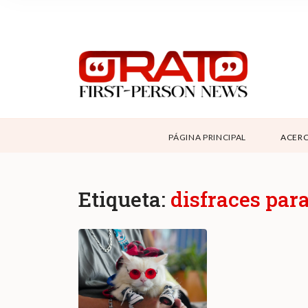
NOSOTROS
SUPPORT
CONTÁCTANOS
ABOUT ORATO
PÁGINA PRINCIPAL
ACERC
DONAR
Etiqueta:
disfraces par