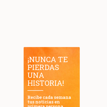
¡NUNCA TE
PIERDAS
UNA
HISTORIA!
Recibe cada semana
tus noticias en
primera persona.