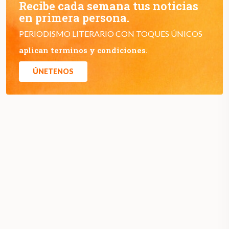
Recibe cada semana tus noticias
en primera persona.
PERIODISMO LITERARIO CON TOQUES ÚNICOS
aplican terminos y condiciones.
ÚNETENOS