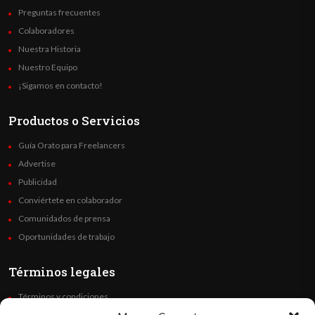
Preguntas frecuentes
Colaboradores
Nuestra Historia
Nuestro Equipo
¡Sigamos en contacto!
Productos o Servicios
Guía Orato para Freelancers
Advertise
Publicidad
Conviértete en colaborador
Comunidados de prensa
Oportunidades de trabajo
Términos legales
Términos y condiciones
Política de privacidad