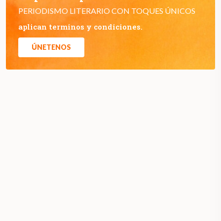
PERIODISMO LITERARIO CON TOQUES ÚNICOS
aplican terminos y condiciones.
ÚNETENOS