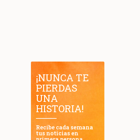
¡NUNCA TE
PIERDAS
UNA
HISTORIA!
Recibe cada semana
tus noticias en
primera persona.