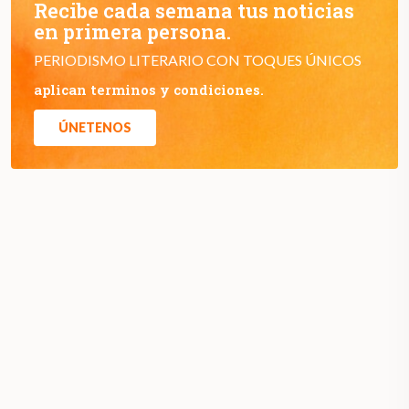
Recibe cada semana tus noticias
en primera persona.
PERIODISMO LITERARIO CON TOQUES ÚNICOS
aplican terminos y condiciones.
ÚNETENOS