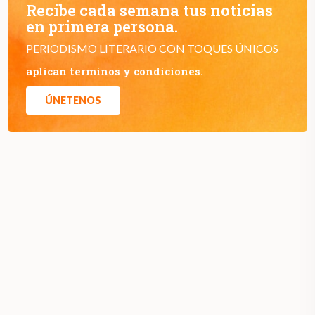
Recibe cada semana tus noticias
en primera persona.
PERIODISMO LITERARIO CON TOQUES ÚNICOS
aplican terminos y condiciones.
ÚNETENOS