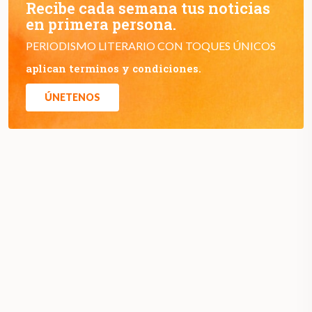
Recibe cada semana tus noticias
en primera persona.
PERIODISMO LITERARIO CON TOQUES ÚNICOS
aplican terminos y condiciones.
ÚNETENOS