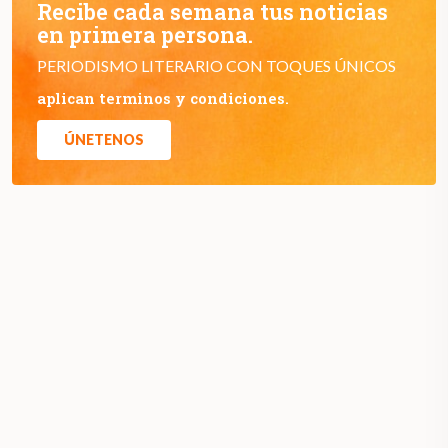
Recibe cada semana tus noticias
en primera persona.
PERIODISMO LITERARIO CON TOQUES ÚNICOS
aplican terminos y condiciones.
ÚNETENOS