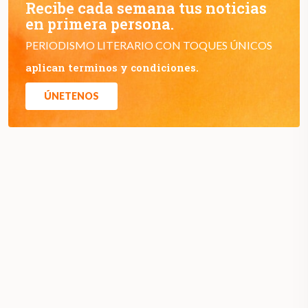
Recibe cada semana tus noticias
en primera persona.
PERIODISMO LITERARIO CON TOQUES ÚNICOS
aplican terminos y condiciones.
ÚNETENOS