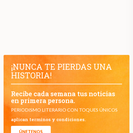
¡NUNCA TE PIERDAS UNA
HISTORIA!
Recibe cada semana tus noticias
en primera persona.
PERIODISMO LITERARIO CON TOQUES ÚNICOS
aplican terminos y condiciones.
ÚNETENOS