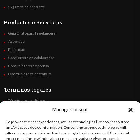
¡Sigamos en contacto!
Productos o Servicios
Guía Orato para Freelancers
Advertise
Publicidad
Conviértete en colaborador
Comunidados de prensa
Oportunidades de trabajo
Términos legales
Términos y condiciones
Política de privacidad
Manage Consent
Derechos de autor
To provide the best experiences, we use technologies like cookies to store
Code of Ethics
and/or access device information. Consenting to these technologies will
allow us to process data such as browsing behavior or unique IDs on this site.
Not consenting or withdrawing consent, may adversely affect certain