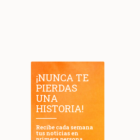
¡NUNCA TE
PIERDAS
UNA
HISTORIA!
Recibe cada semana
tus noticias en
primera persona.