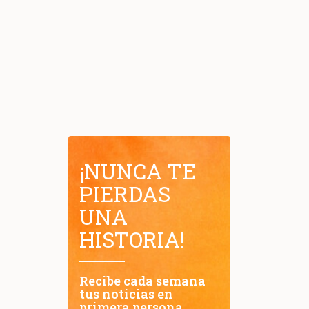
¡NUNCA TE
PIERDAS
UNA
HISTORIA!
Recibe cada semana
tus noticias en
primera persona.