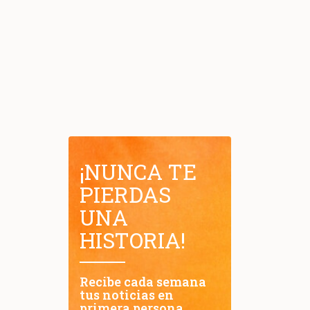
¡NUNCA TE
PIERDAS
UNA
HISTORIA!
Recibe cada semana
tus noticias en
primera persona.