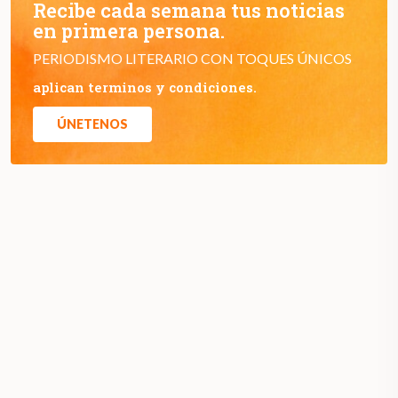
Recibe cada semana tus noticias
en primera persona.
PERIODISMO LITERARIO CON TOQUES ÚNICOS
aplican terminos y condiciones.
ÚNETENOS