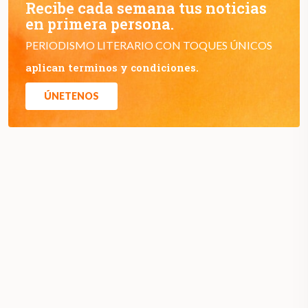
Recibe cada semana tus noticias
en primera persona.
PERIODISMO LITERARIO CON TOQUES ÚNICOS
aplican terminos y condiciones.
ÚNETENOS