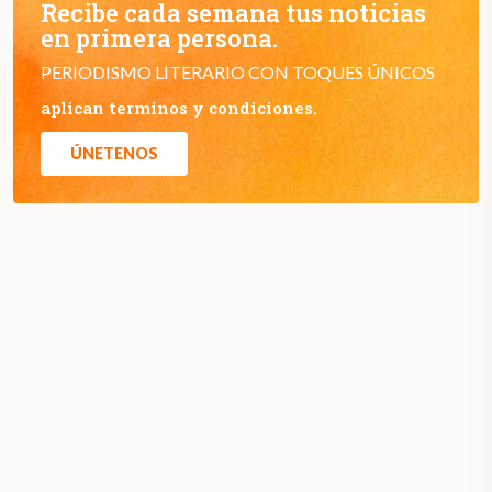
Recibe cada semana tus noticias
en primera persona.
PERIODISMO LITERARIO CON TOQUES ÚNICOS
aplican terminos y condiciones.
ÚNETENOS