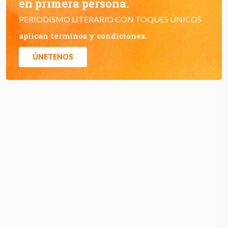
en primera persona.
PERIODISMO LITERARIO CON TOQUES ÚNICOS
aplican terminos y condiciones.
ÚNETENOS