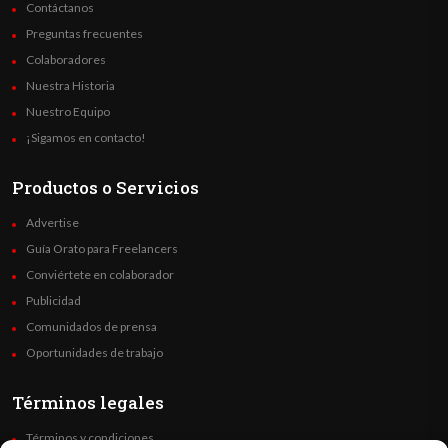
Contáctanos
Preguntas frecuentes
Colaboradores
Nuestra Historia
Nuestro Equipo
¡Sigamos en contacto!
Productos o Servicios
Advertise
Guía Orato para Freelancers
Conviértete en colaborador
Publicidad
Comunidados de prensa
Oportunidades de trabajo
Términos legales
Términos y condiciones