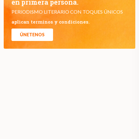
en primera persona.
PERIODISMO LITERARIO CON TOQUES ÚNICOS
aplican terminos y condiciones.
ÚNETENOS