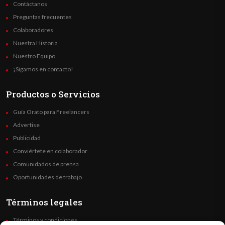
Contáctanos
Preguntas frecuentes
Colaboradores
Nuestra Historia
Nuestro Equipo
¡Sigamos en contacto!
Productos o Servicios
Guía Orato para Freelancers
Advertise
Publicidad
Conviértete en colaborador
Comunidados de prensa
Oportunidades de trabajo
Términos legales
Términos y condiciones