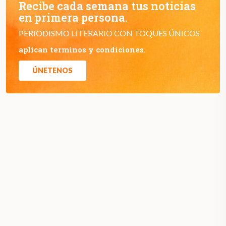
Recibe cada semana tus noticias
en primera persona.
PERIODISMO LITERARIO CON TOQUES ÚNICOS
aplican terminos y condiciones.
ÚNETENOS