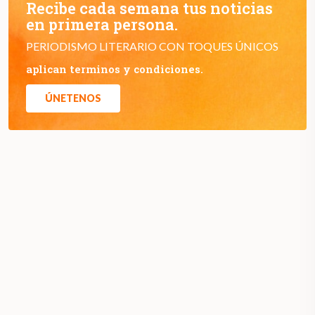
Recibe cada semana tus noticias
en primera persona.
PERIODISMO LITERARIO CON TOQUES ÚNICOS
aplican terminos y condiciones.
ÚNETENOS