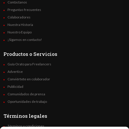
Contáctanos
Preguntas frecuentes
Colaboradores
Nuestra Historia
Nuestro Equipo
¡Sigamos en contacto!
Productos o Servicios
Guía Orato para Freelancers
Advertise
Conviértete en colaborador
Publicidad
Comunidados de prensa
Oportunidades de trabajo
Términos legales
Términos y condiciones