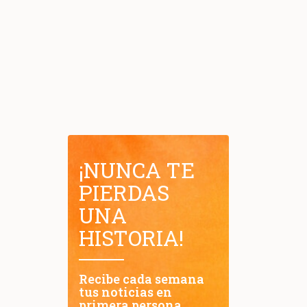
¡NUNCA TE
PIERDAS
UNA
HISTORIA!
Recibe cada semana
tus noticias en
primera persona.