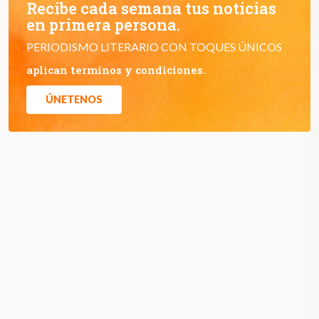
Recibe cada semana tus noticias
en primera persona.
PERIODISMO LITERARIO CON TOQUES ÚNICOS
aplican terminos y condiciones.
ÚNETENOS