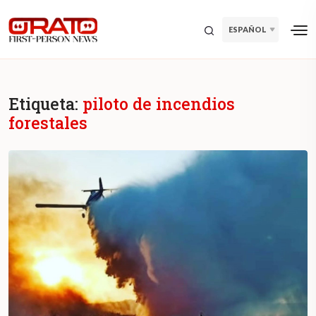
ESPAÑOL
Etiqueta:
piloto de incendios
forestales