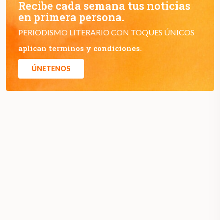
Recibe cada semana tus noticias
en primera persona.
PERIODISMO LITERARIO CON TOQUES ÚNICOS
aplican terminos y condiciones.
ÚNETENOS