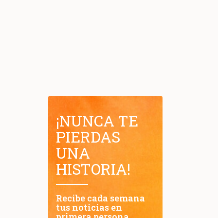
¡NUNCA TE
PIERDAS
UNA
HISTORIA!
Recibe cada semana
tus noticias en
primera persona.