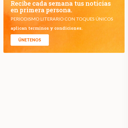
Recibe cada semana tus noticias
en primera persona.
PERIODISMO LITERARIO CON TOQUES ÚNICOS
aplican terminos y condiciones.
ÚNETENOS