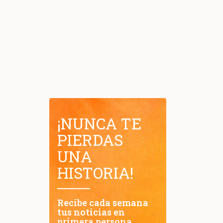
¡NUNCA TE
PIERDAS
UNA
HISTORIA!
Recibe cada semana
tus noticias en
primera persona.