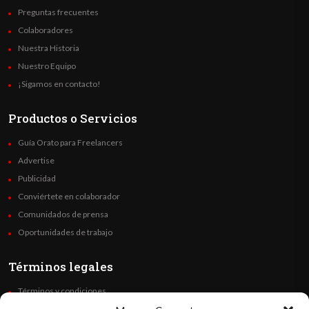
Preguntas frecuentes
Colaboradores
Nuestra Historia
Nuestro Equipo
¡Sigamos en contacto!
Productos o Servicios
Guía Orato para Freelancers
Advertise
Publicidad
Conviértete en colaborador
Comunidados de prensa
Oportunidades de trabajo
Términos legales
Términos y condiciones
Política de privacidad