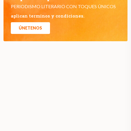
PERIODISMO LITERARIO CON TOQUES ÚNICOS
aplican terminos y condiciones.
ÚNETENOS