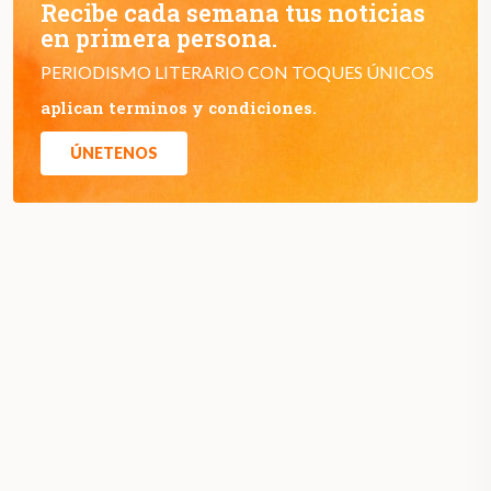
Recibe cada semana tus noticias
en primera persona.
PERIODISMO LITERARIO CON TOQUES ÚNICOS
aplican terminos y condiciones.
ÚNETENOS