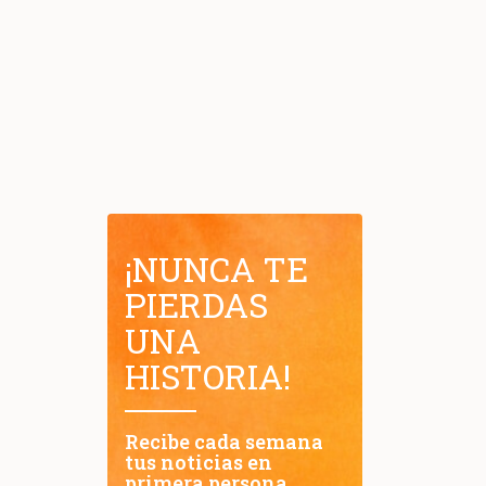
¡NUNCA TE
PIERDAS
UNA
HISTORIA!
Recibe cada semana
tus noticias en
primera persona.