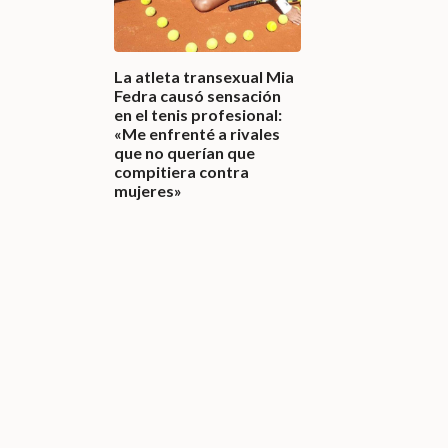
La atleta transexual Mia
Fedra causó sensación
en el tenis profesional:
«Me enfrenté a rivales
que no querían que
compitiera contra
mujeres»