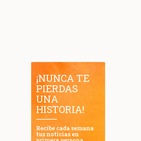
¡NUNCA TE
PIERDAS
UNA
HISTORIA!
Recibe cada semana
tus noticias en
primera persona.