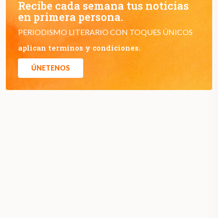
Recibe cada semana tus noticias
en primera persona.
PERIODISMO LITERARIO CON TOQUES ÚNICOS
aplican terminos y condiciones.
ÚNETENOS