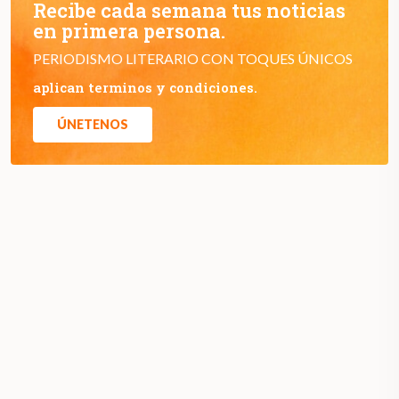
Recibe cada semana tus noticias
en primera persona.
PERIODISMO LITERARIO CON TOQUES ÚNICOS
aplican terminos y condiciones.
ÚNETENOS