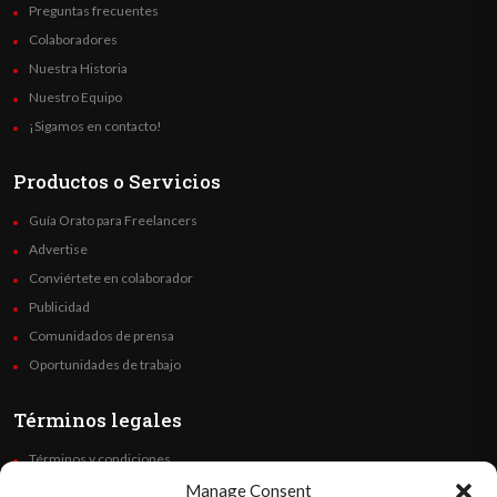
Preguntas frecuentes
Colaboradores
Nuestra Historia
Nuestro Equipo
¡Sigamos en contacto!
Productos o Servicios
Guía Orato para Freelancers
Advertise
Conviértete en colaborador
Publicidad
Comunidados de prensa
Oportunidades de trabajo
Términos legales
Términos y condiciones
Política de privacidad
Manage Consent