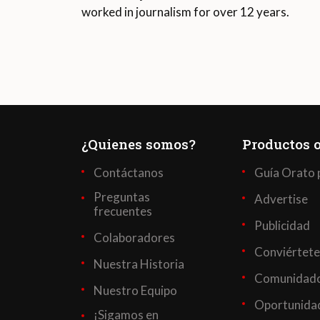
worked in journalism for over 12 years.
¿Quienes somos?
Productos o
Contáctanos
Guía Orato 
Preguntas
Advertise
frecuentes
Publicidad
Colaboradores
Conviértete
Nuestra Historia
Comunidado
Nuestro Equipo
Oportunidad
¡Sigamos en