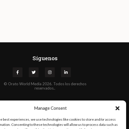
Síguenos
©
Orato
World Media 2026. Todos los derechos
reservados..
Manage Consent
he best experiences, we use technologies like cookies to store and/or access
mation. Consenting to these technologies will allow us to process data such as