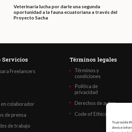
Veterinaria lucha por darle una segunda
oportunidad a la fauna ecuatoriana a través del
Proyecto Sacha
 Servicios
Términos legales
Términos y
para Freelancers
condiciones
Política de
privacidad
Derechos de autor
 en colaborador
Code of Ethics
s de prensa
To provide t
es de trabajo
device infor