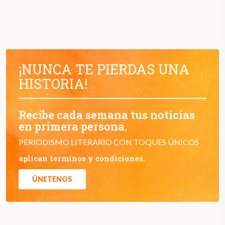
¡NUNCA TE PIERDAS UNA
HISTORIA!
Recibe cada semana tus noticias
en primera persona.
PERIODISMO LITERARIO CON TOQUES ÚNICOS
aplican terminos y condiciones.
ÚNETENOS