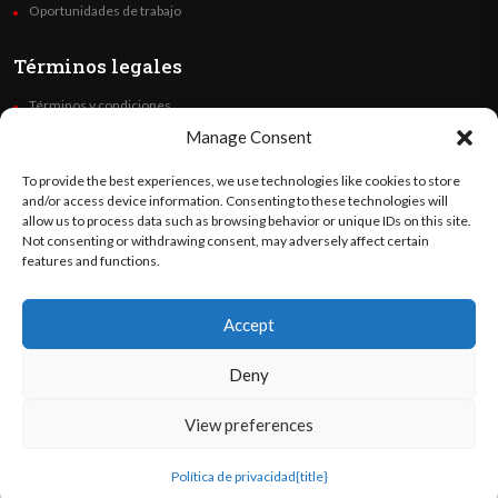
Oportunidades de trabajo
Términos legales
Términos y condiciones
Política de privacidad
Manage Consent
Derechos de autor
To provide the best experiences, we use technologies like cookies to store
Code of Ethics
and/or access device information. Consenting to these technologies will
allow us to process data such as browsing behavior or unique IDs on this site.
Not consenting or withdrawing consent, may adversely affect certain
Síguenos
features and functions.
Accept
©
Orato
World Media 2026. Todos los derechos reservados..
Deny
View preferences
English
(
Inglés
)
Español
Política de privacidad
{title}