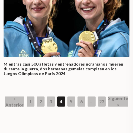
Mientras casi 500 atletas y entrenadores ucranianos mueren
durante la guerra, dos hermanas gemelas compiten en los
Juegos Olímpicos de París 2024
«
Siguiente
1
2
3
4
5
6
…
23
Page
Page
Page
Page
Page
Page
Page
Anterior
»