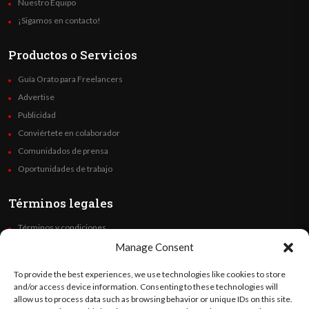
Nuestro Equipo
¡Sigamos en contacto!
Productos o Servicios
Guía Orato para Freelancers
Advertise
Publicidad
Conviértete en colaborador
Comunidados de prensa
Oportunidades de trabajo
Términos legales
Términos y condiciones
Política de privacidad
Manage Consent
Derechos de autor
To provide the best experiences, we use technologies like cookies to store
Code of Ethics
and/or access device information. Consenting to these technologies will
allow us to process data such as browsing behavior or unique IDs on this site.