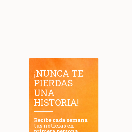
¡NUNCA TE
PIERDAS
UNA
HISTORIA!
Recibe cada semana
tus noticias en
primera persona.