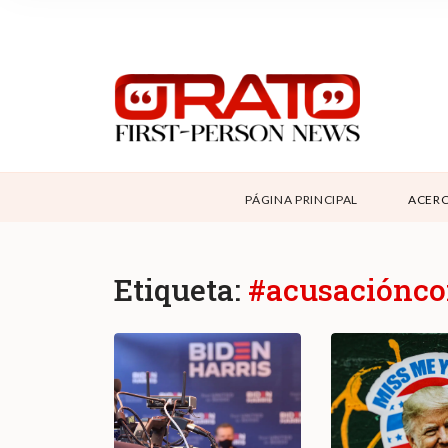
NOSOTROS
SUPPORT
CONTÁCTANOS
DONAR
PÁGINA PRINCIPAL
ACERC
ABOUT ORATO
Etiqueta:
#acusaciónco