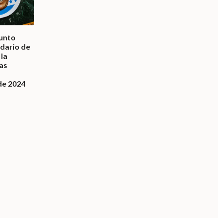
unto
idario de
la
las
de 2024