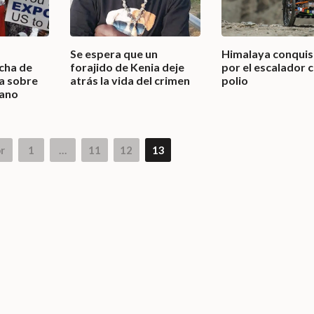
Se espera que un
Himalaya conqui
ucha de
forajido de Kenia deje
por el escalador 
a sobre
atrás la vida del crimen
polio
iano
r
1
…
11
12
13