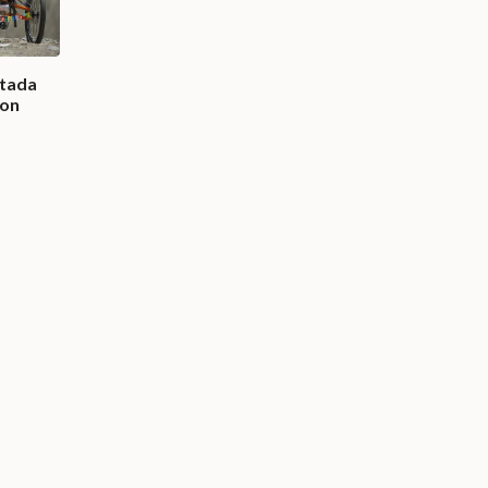
stada
con