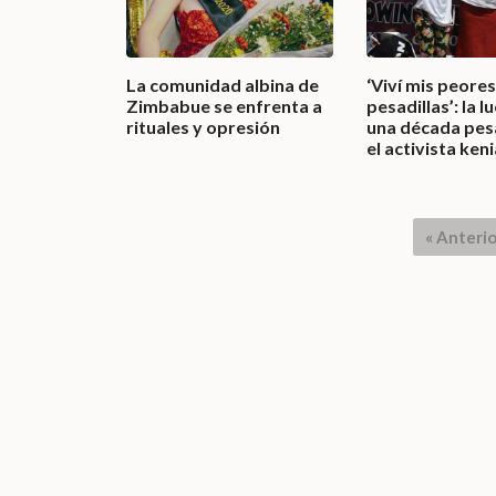
La comunidad albina de
‘Viví mis peores
Zimbabue se enfrenta a
pesadillas’: la l
rituales y opresión
una década pes
el activista ken
« Anterio