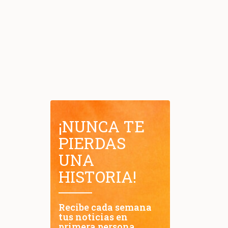
¡NUNCA TE
PIERDAS
UNA
HISTORIA!
Recibe cada semana
tus noticias en
primera persona.