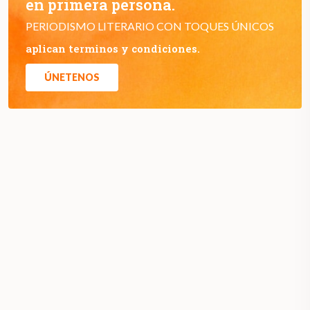
en primera persona.
PERIODISMO LITERARIO CON TOQUES ÚNICOS
aplican terminos y condiciones.
ÚNETENOS