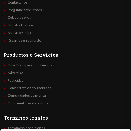
Contáctanos
Preguntas frecuentes
Colaboradores
Nuestra Historia
Nuestro Equipo
¡Sigamos en contacto!
Productos o Servicios
Guía Orato para Freelancers
Advertise
Publicidad
Conviértete en colaborador
Comunidados de prensa
Oportunidades de trabajo
Términos legales
Términos y condiciones