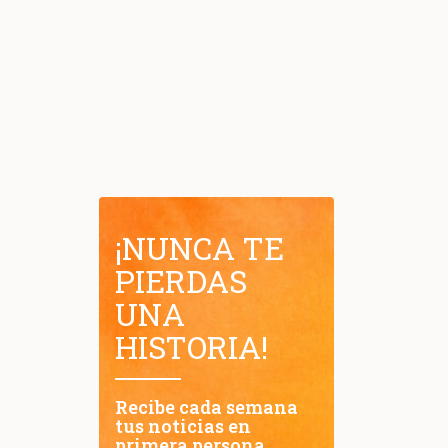
¡NUNCA TE
PIERDAS
UNA
HISTORIA!
Recibe cada semana
tus noticias en
primera persona.